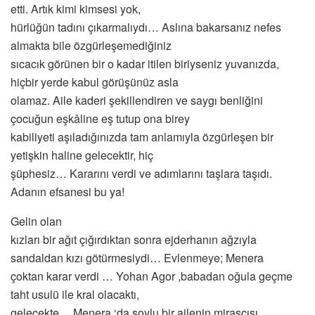
etti. Artık kimi kimsesi yok,
hürlüğün tadını çıkarmalıydı… Aslına bakarsanız nefes
almakta bile özgürleşemediğiniz
sıcacık görünen bir o kadar itilen biriyseniz yuvanızda,
hiçbir yerde kabul görüşünüz asla
olamaz. Aile kaderi şekillendiren ve saygı benliğini
çocuğun eşkâline eş tutup ona birey
kabiliyeti aşıladığınızda tam anlamıyla özgürleşen bir
yetişkin haline gelecektir, hiç
şüphesiz… Kararını verdi ve adımlarını taşlara taşıdı.
Adanın efsanesi bu ya!
Gelin olan
kızları bir ağıt çığırdıktan sonra ejderhanın ağzıyla
sandaldan kızı götürmesiydi… Evlenmeye; Menera
çoktan karar verdi … Yohan Agor ,babadan oğula geçme
taht usulü ile kral olacaktı,
gelecekte… Menera ‘da soylu bir ailenin mirasçısı