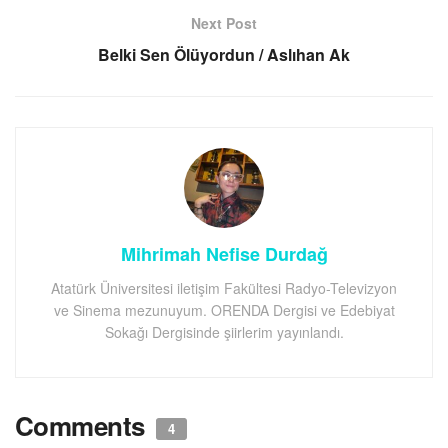
Next Post
Belki Sen Ölüyordun / Aslıhan Ak
Mihrimah Nefise Durdağ
Atatürk Üniversitesi iletişim Fakültesi Radyo-Televizyon
ve Sinema mezunuyum. ORENDA Dergisi ve Edebiyat
Sokağı Dergisinde şiirlerim yayınlandı.
Comments
4