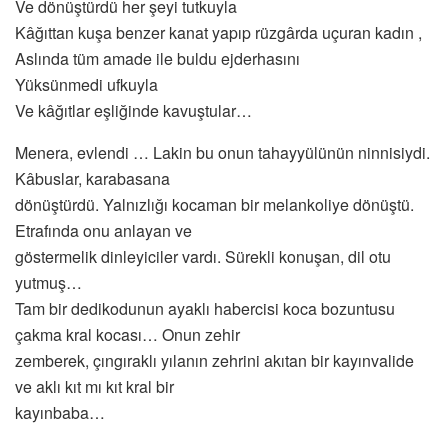
Ve dönüştürdü her şeyi tutkuyla
Kâğıttan kuşa benzer kanat yapıp rüzgârda uçuran kadın ,
Aslında tüm amade ile buldu ejderhasını
Yüksünmedi ufkuyla
Ve kâğıtlar eşliğinde kavuştular…
Menera, evlendi … Lakin bu onun tahayyülünün ninnisiydi.
Kâbuslar, karabasana
dönüştürdü. Yalnızlığı kocaman bir melankoliye dönüştü.
Etrafında onu anlayan ve
göstermelik dinleyiciler vardı. Sürekli konuşan, dil otu
yutmuş…
Tam bir dedikodunun ayaklı habercisi koca bozuntusu
çakma kral kocası… Onun zehir
zemberek, çıngıraklı yılanın zehrini akıtan bir kayınvalide
ve aklı kıt mı kıt kral bir
kayınbaba…