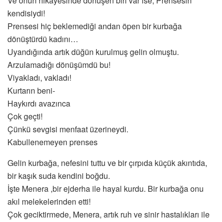
Ve onun hikâyesinde dönüşen biri var ise; Prensesin
kendisiydi!
Prensesi hiç beklemediği andan öpen bir kurbağa
dönüştürdü kadını…
Uyandığında artık düğün kurulmuş gelin olmuştu.
Arzulamadığı dönüşümdü bu!
Viyakladı, vakladı!
Kurtarın beni-
Haykırdı avazınca
Çok geçti!
Çünkü sevgisi menfaat üzerineydi.
Kabullenemeyen prenses
Gelin kurbağa, nefesini tuttu ve bir çırpıda küçük akıntıda,
bir kaşık suda kendini boğdu.
İşte Menera ,bir ejderha ile hayal kurdu. Bir kurbağa onu
akıl melekelerinden etti!
Çok geciktirmede, Menera, artık ruh ve sinir hastalıkları ile