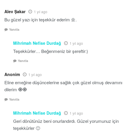
Alev Şakar
1 yıl ago
Bu güzel yazı için teşekkür ederim 🌼.
Yanıtla
Mihrimah Nefise Durdağ
1 yıl ago
Teşekkürler… Beğenmeniz bir şereftir:)
Yanıtla
Anonim
1 yıl ago
Eline emeğine düşüncelerine sağlık çok güzel olmuş devamını
dilerim 🧿🧿
Yanıtla
Mihrimah Nefise Durdağ
1 yıl ago
Geri dönütünüz beni onurlandırdı. Güzel yorumunuz için
teşekkürler 🙂