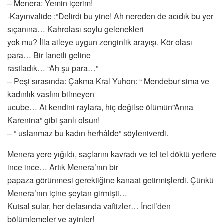
– Menera: Yemin içerim!
-Kayınvalide :“Delirdi bu yine! Ah nereden de acıdık bu yer
sıçanına… Kahrolası soylu gelenekleri
yok mu? İlla aileye uygun zenginlik arayışı. Kör olası
para… Bir lanetli geline
rastladık… “Ah şu para…”
– Peşi sırasında: Çakma Kral Yuhon: “ Mendebur sima ve
kadınlık vasfını bilmeyen
ucube… At kendini raylara, hiç değilse ölümün”Anna
Karenina” gibi şanlı olsun!
– “ uslanmaz bu kadın herhâlde” söyleniverdi.
Menera yere yığıldı, saçlarını kavradı ve tel tel döktü yerlere
ince ince… Artık Menera’nın bir
papaza görünmesi gerektiğine kanaat getirmişlerdi. Çünkü
Menera’nın içine şeytan girmişti…
Kutsal sular, her defasında vaftizler… İncil’den
bölümlemeler ve ayinler!