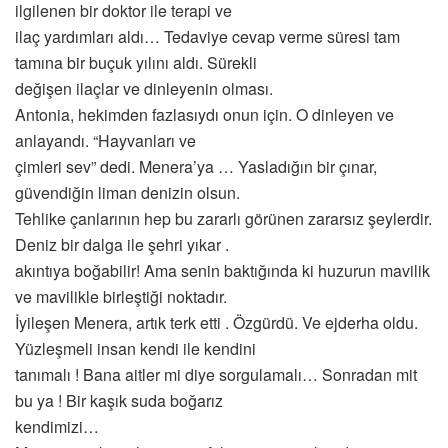
ilgilenen bir doktor ile terapi ve
ilaç yardımları aldı… Tedaviye cevap verme süresi tam
tamına bir buçuk yılını aldı. Sürekli
değişen ilaçlar ve dinleyenin olması.
Antonia, hekimden fazlasıydı onun için. O dinleyen ve
anlayandı. “Hayvanları ve
çimleri sev” dedi. Menera’ya … Yasladığın bir çınar,
güvendiğin liman denizin olsun.
Tehlike çanlarının hep bu zararlı görünen zararsız şeylerdir.
Deniz bir dalga ile şehri yıkar .
akıntıya boğabilir! Ama senin baktığında ki huzurun mavilik
ve mavilikle birleştiği noktadır.
İyileşen Menera, artık terk etti . Özgürdü. Ve ejderha oldu.
Yüzleşmeli insan kendi ile kendini
tanımalı ! Bana aitler mi diye sorgulamalı… Sonradan mit
bu ya ! Bir kaşık suda boğarız
kendimizi…