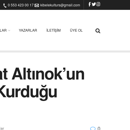
0 553 423 00 17
kibelekulturs@gmail.com
ILAR
YAZARLAR
İLETIŞIM
ÜYE OL
t Altınok’un
 Kurduğu
0
lar