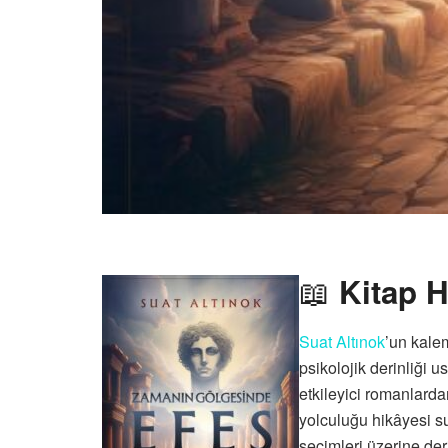
📖
Kitap 
Suat Altınok
’un kale
psikolojik derinliği 
etkileyici romanlarda
yolculuğu hikâyesi s
seçimleri üzerine der