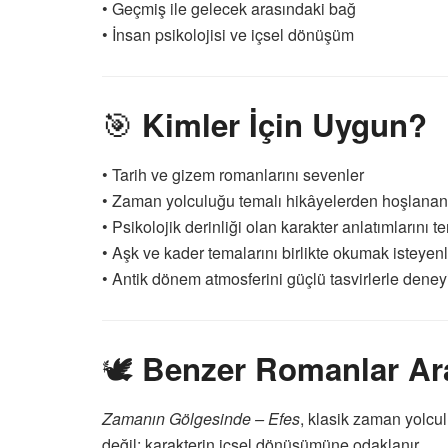
• Geçmiş ile gelecek arasındaki bağ
• İnsan psikolojisi ve içsel dönüşüm
🎯
Kimler İçin Uygun?
• Tarih ve gizem romanlarını sevenler
• Zaman yolculuğu temalı hikâyelerden hoşlanan
• Psikolojik derinliği olan karakter anlatımlarını t
• Aşk ve kader temalarını birlikte okumak isteyen
• Antik dönem atmosferini güçlü tasvirlerle dene
🕊️
Benzer Romanlar Ara
Zamanın Gölgesinde – Efes
, klasik zaman yolcu
değil; karakterin içsel dönüşümüne odaklanır.