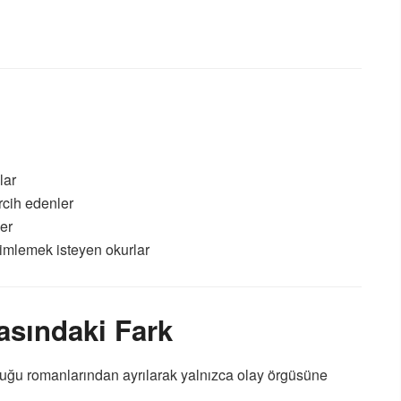
lar
ercih edenler
ler
yimlemek isteyen okurlar
sındaki Fark
luğu romanlarından ayrılarak yalnızca olay örgüsüne