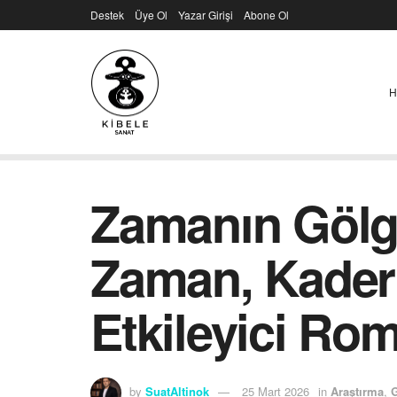
Destek
Üye Ol
Yazar Girişi
Abone Ol
H
Zamanın Gölge
Zaman, Kader
Etkileyici Ro
by
SuatAltinok
25 Mart 2026
in
Araştırma
,