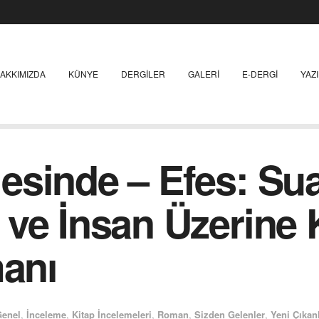
AKKIMIZDA
KÜNYE
DERGILER
GALERI
E-DERGI
YAZ
sinde – Efes: Sua
 ve İnsan Üzerine
manı
Genel
,
İnceleme
,
Kitap İncelemeleri
,
Roman
,
Sizden Gelenler
,
Yeni Çıkan