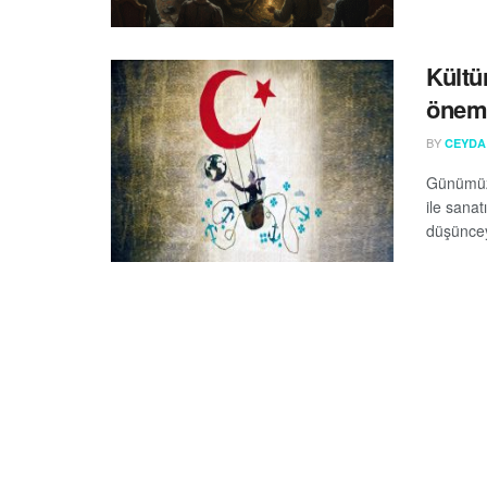
Kültü
öneml
BY
CEYDA
Günümüzd
ile sana
düşünceyl