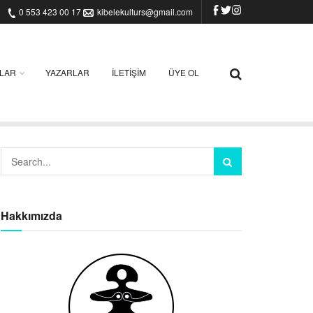
0 553 423 00 17
kibelekulturs@gmail.com
ILAR
YAZARLAR
İLETIŞIM
ÜYE OL
Hakkımızda