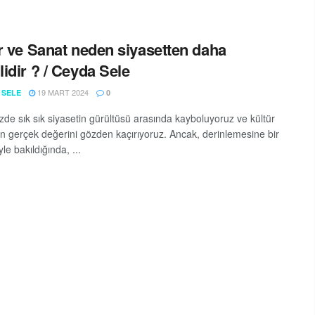
r ve Sanat neden siyasetten daha
idir ? / Ceyda Sele
19 MART 2024
 SELE
0
e sık sık siyasetin gürültüsü arasında kayboluyoruz ve kültür
tın gerçek değerini gözden kaçırıyoruz. Ancak, derinlemesine bir
e bakıldığında, ...