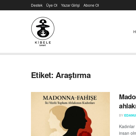
Destek
Üye Ol
Yazar Girişi
Abone Ol
H
Etiket:
Araştırma
Madon
ahlak
BY
EDANU
Kadınlar 
insan olm