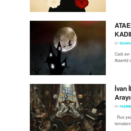
ATAE
KADI
BY
EDANU
Cadı avı 
Ataerkil
İvan 
Arayı
BY
FADIME
Rus yaza
temaların