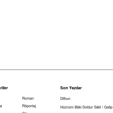
iler
Son Yazılar
Roman
Dilhun
ma
Röportaj
Hüznüm Bâki Doldur Sâkî / Galip