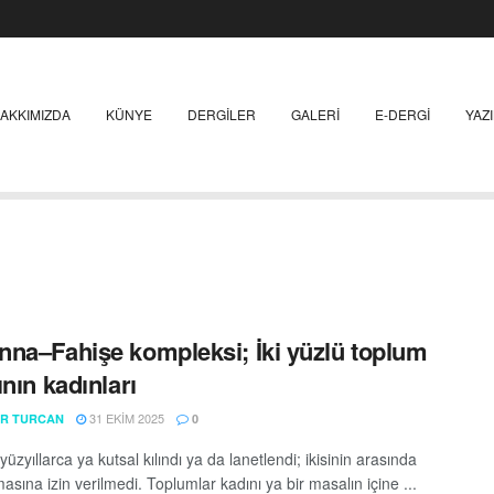
AKKIMIZDA
KÜNYE
DERGILER
GALERI
E-DERGI
YAZ
na–Fahişe kompleksi; İki yüzlü toplum
ının kadınları
31 EKIM 2025
R TURCAN
0
yüzyıllarca ya kutsal kılındı ya da lanetlendi; ikisinin arasında
asına izin verilmedi. Toplumlar kadını ya bir masalın içine ...