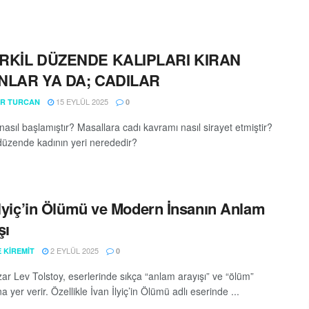
RKİL DÜZENDE KALIPLARI KIRAN
NLAR YA DA; CADILAR
15 EYLÜL 2025
R TURCAN
0
nasıl başlamıştır? Masallara cadı kavramı nasıl sirayet etmiştir?
 düzende kadının yeri nerededir?
İlyiç’in Ölümü ve Modern İnsanın Anlam
şı
2 EYLÜL 2025
 KIREMIT
0
r Lev Tolstoy, eserlerinde sıkça “anlam arayışı” ve “ölüm”
a yer verir. Özellikle İvan İlyiç’in Ölümü adlı eserinde ...