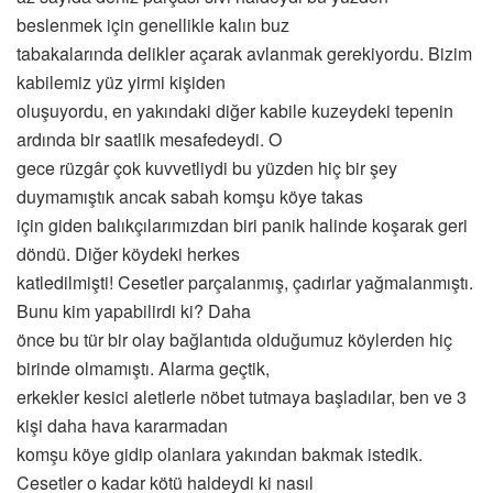
beslenmek için genellikle kalın buz
tabakalarında delikler açarak avlanmak gerekiyordu. Bizim
kabilemiz yüz yirmi kişiden
oluşuyordu, en yakındaki diğer kabile kuzeydeki tepenin
ardında bir saatlik mesafedeydi. O
gece rüzgâr çok kuvvetliydi bu yüzden hiç bir şey
duymamıştık ancak sabah komşu köye takas
için giden balıkçılarımızdan biri panik halinde koşarak geri
döndü. Diğer köydeki herkes
katledilmişti! Cesetler parçalanmış, çadırlar yağmalanmıştı.
Bunu kim yapabilirdi ki? Daha
önce bu tür bir olay bağlantıda olduğumuz köylerden hiç
birinde olmamıştı. Alarma geçtik,
erkekler kesici aletlerle nöbet tutmaya başladılar, ben ve 3
kişi daha hava kararmadan
komşu köye gidip olanlara yakından bakmak istedik.
Cesetler o kadar kötü haldeydi ki nasıl