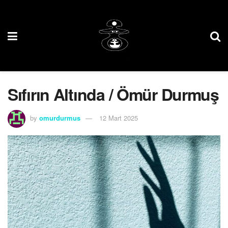
Sıfırın Altında / Ömür Durmuş
by
omurdurmus
12 Mart 2025