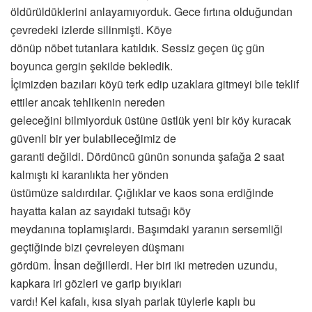
öldürüldüklerini anlayamıyorduk. Gece fırtına olduğundan
çevredeki izlerde silinmişti. Köye
dönüp nöbet tutanlara katıldık. Sessiz geçen üç gün
boyunca gergin şekilde bekledik.
İçimizden bazıları köyü terk edip uzaklara gitmeyi bile teklif
ettiler ancak tehlikenin nereden
geleceğini bilmiyorduk üstüne üstlük yeni bir köy kuracak
güvenli bir yer bulabileceğimiz de
garanti değildi. Dördüncü günün sonunda şafağa 2 saat
kalmıştı ki karanlıkta her yönden
üstümüze saldırdılar. Çığlıklar ve kaos sona erdiğinde
hayatta kalan az sayıdaki tutsağı köy
meydanına toplamışlardı. Başımdaki yaranın sersemliği
geçtiğinde bizi çevreleyen düşmanı
gördüm. İnsan değillerdi. Her biri iki metreden uzundu,
kapkara iri gözleri ve garip bıyıkları
vardı! Kel kafalı, kısa siyah parlak tüylerle kaplı bu