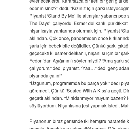
evleneceklerdi. Kararsızca bir ileri bir geri gitti
eder misiniz?” dedi. “Kızınız için şarkı isteyeceği
Piyanist ‘Stand By Me’ ile altmışlar yabancı pop 
The Days’i çalıyordu. Esmer delikanlı, pür dikkat 
nişanlısıyla yanlarında oturmak için. Piyanist ‘Stan
aklından. Çok önce, pandemiden önce kırklarında
şarkı için bebek bile değildiler. Çünkü şarkı çık
geçecekti ki esmer delikanlı, nişanlısı için bir şar
Fedon’dan Aşığınım’ı söyler miydi? “Ama şarkı 
çalıyorum.” dedi piyanist. “Yaa…” dedi genç ad
piyanoda çalın!”
“Üzgünüm, programımda bu parça yok.” dedi piyan
göremedi. Çünkü ‘Sealed With A Kiss’a geçti. Din
geçirdi aklından. “Mırıldanmıyor muyum bazen? 
söylüyordum. Nişanlısına jest yapmak istedi. Mahc
Piyanonun biraz gerisinde iki hemşire hararetle 
geçmiş. Ancak kalp yetmezliği varmış. Dün akşam