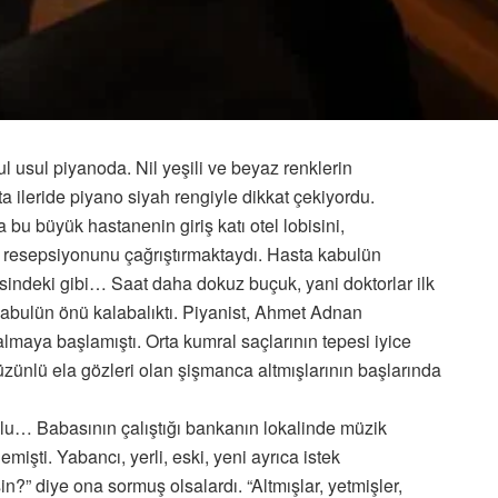
l usul piyanoda. Nil yeşili ve beyaz renklerin
fta ileride piyano siyah rengiyle dikkat çekiyordu.
 bu büyük hastanenin giriş katı otel lobisini,
l resepsiyonunu çağrıştırmaktaydı. Hasta kabulün
bisindeki gibi… Saat daha dokuz buçuk, yani doktorlar ilk
kabulün önü kalabalıktı. Piyanist, Ahmet Adnan
almaya başlamıştı. Orta kumral saçlarının tepesi iyice
üzünlü ela gözleri olan şişmanca altmışlarının başlarında
lu… Babasının çalıştığı bankanın lokalinde müzik
mişti. Yabancı, yerli, eski, yeni ayrıca istek
in?” diye ona sormuş olsalardı. “Altmışlar, yetmişler,