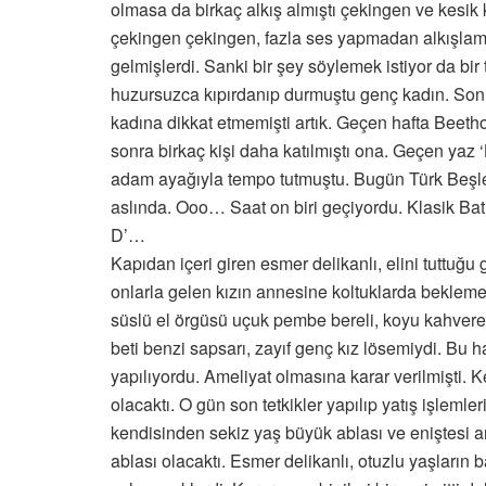
olmasa da birkaç alkış almıştı çekingen ve kesik
çekingen çekingen, fazla ses yapmadan alkışlamış
gelmişlerdi. Sanki bir şey söylemek istiyor da bir
huzursuzca kıpırdanıp durmuştu genç kadın. Sonra
kadına dikkat etmemişti artık. Geçen hafta Beethov
sonra birkaç kişi daha katılmıştı ona. Geçen yaz
adam ayağıyla tempo tutmuştu. Bugün Türk Beşle
aslında. Ooo… Saat on biri geçiyordu. Klasik Bat
D’…
Kapıdan içeri giren esmer delikanlı, elini tuttuğu
onlarla gelen kızın annesine koltuklarda beklemesi
süslü el örgüsü uçuk pembe bereli, koyu kahvereng
beti benzi sapsarı, zayıf genç kız lösemiydi. Bu 
yapılıyordu. Ameliyat olmasına karar verilmişti. K
olacaktı. O gün son tetkikler yapılıp yatış işlemler
kendisinden sekiz yaş büyük ablası ve eniştesi ara
ablası olacaktı. Esmer delikanlı, otuzlu yaşların b