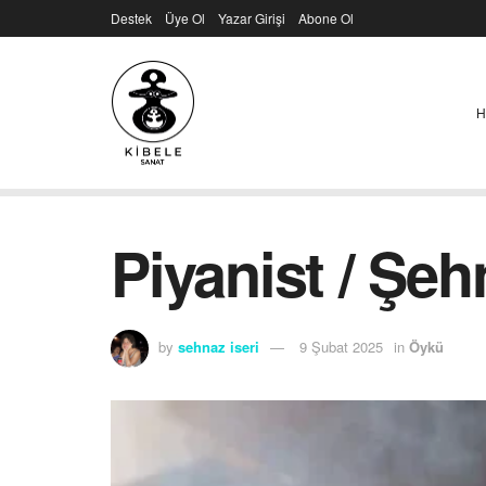
Destek
Üye Ol
Yazar Girişi
Abone Ol
H
Piyanist / Şeh
by
sehnaz iseri
9 Şubat 2025
in
Öykü