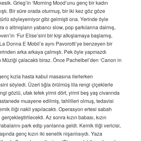
 kesik. Grieg’in ‘Morning Mood’unu genç bir kadın
tı. Bir süre orada oturmuş, bir iki kez göz göze
 türlü söyleyemiyor gibi gelmişti ona. Yerinde öyle
 o altmışların yabancı slow, pop şarkılarına dalmış,
en’in ‘Fur Elise’sini bir kişi alkışlamaya başlamış,
 ‘La Donna E Mobil’e aynı Pavorotti’ye benzeyen bir
rinden arka arkaya çalmıştı. Pek öyle yapmazdı
ı Müziği çalacaktı biraz. Önce Pachelbel’den ‘Canon in
 genç kızla hasta kabul masasına ilerlerken
ni söyledi. Üzeri tığla örülmüş lila rengi çiçeklerle
i gözlü, ufak tefek yirmi dört, yirmi beş yaş civarında
hastanede muayene edilmiş, tahlilleri olmuş, tedavisi
emik iliği nakli yapılacaktı. Operasyon ertesi sabah
i gerçekleştirilecekti. Az sonra kızın babası, kızın
balarını park edip yanlarına geldi. Kemik iliği vericisi,
aşında genç kızın iki senelik nişanlısıydı. Yaza