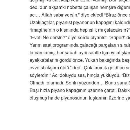
dedi dün akşamki nöbette çalışan hemşire diğerine
acı… Allah sabır versin.” diye ekledi “Biraz önce 
Uzaklaştılar, piyanist piyanonun kapağını kaldırdı
“Imagine’nin o kısmında hep ıslık mı çalacaksın?
“Evet. Ne dersin?” diye sordu piyanist. “Süper!” d
Yarım saat programında çalacağı parçaların sıra
tamamlamış, her sabah aynı saatte içmeyi alışkanlık
ayakkabılarını gördü önce. Yukarı baktığında baş
evvelsi akşam öldü.” dedi. Çok tanıdık geldi bu s
söylerdin.” Acı doluydu ses, hınçla yüklüydü. “Bi
Olmadı, olamadı. Senin yüzünden… Bunu sana öd
Başı hızla piyano kapağının üzerine çarptı. Daki
oluşmuş halde piyanosunun tuşlarının üzerine yan