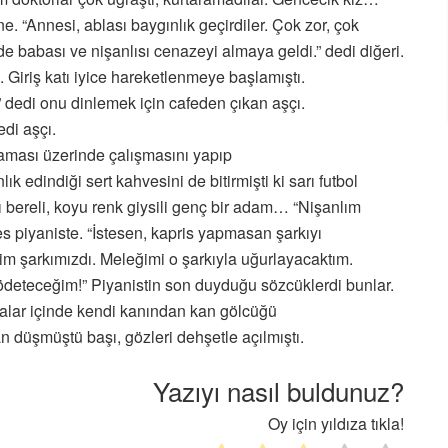
. “Annesi, ablası baygınlık geçirdiler. Çok zor, çok
de babası ve nişanlısı cenazeyi almaya geldi.” dedi diğeri.
. Giriş katı iyice hareketlenmeye başlamıştı.
” dedi onu dinlemek için cafeden çıkan aşçı.
edi aşçı.
laması üzerinde çalışmasını yapıp
 edindiği sert kahvesini de bitirmişti ki sarı futbol
ı bereli, koyu renk giysili genç bir adam… “Nişanlım
es piyaniste. “İstesen, kapris yapmasan şarkıyı
zim şarkımızdı. Meleğimi o şarkıyla uğurlayacaktım.
eteceğim!” Piyanistin son duyduğu sözcüklerdi bunlar.
kalar içinde kendi kanından kan gölcüğü
 düşmüştü başı, gözleri dehşetle açılmıştı.
Yazıyı nasıl buldunuz?
Oy için yıldıza tıkla!