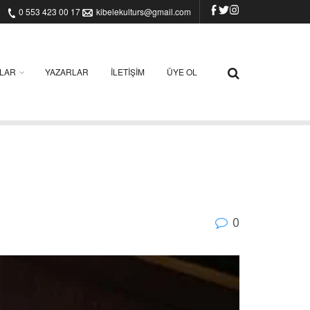
0 553 423 00 17
kibelekulturs@gmail.com
ILAR
YAZARLAR
İLETIŞIM
ÜYE OL
0