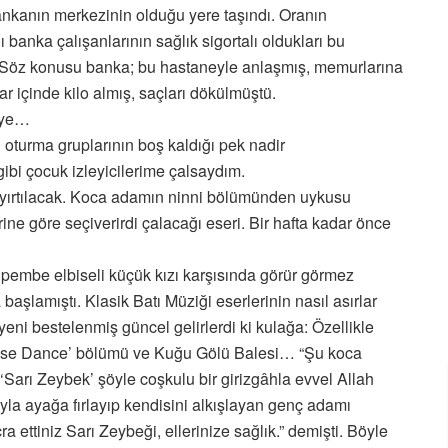
ankanın merkezinin olduğu yere taşındı. Oranın
ı banka çalışanlarının sağlık sigortalı oldukları bu
. (Söz konusu banka; bu hastaneyle anlaşmış, memurlarına
lar içinde kilo almış, saçları dökülmüştü.
eye…
i oturma gruplarının boş kaldığı pek nadir
gibi çocuk izleyicilerime çalsaydım.
 yırtılacak. Koca adamın ninni bölümünden uykusu
ine göre seçiverirdi çalacağı eseri. Bir hafta kadar önce
 pembe elbiseli küçük kızı karşısında görür görmez
başlamıştı. Klasik Batı Müziği eserlerinin nasıl asırlar
yeni bestelenmiş güncel gelirlerdi ki kulağa: Özellikle
nese Dance’ bölümü ve Kuğu Gölü Balesi… “Şu koca
‘Sarı Zeybek’ şöyle coşkulu bir girizgâhla evvel Allah
la ayağa fırlayıp kendisini alkışlayan genç adamı
a ettiniz Sarı Zeybeği, ellerinize sağlık.” demişti. Böyle