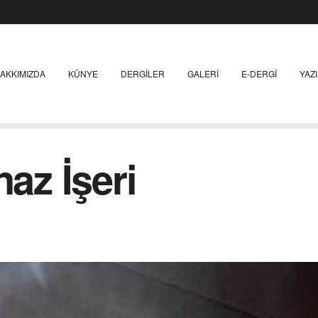
AKKIMIZDA
KÜNYE
DERGILER
GALERI
E-DERGI
YAZ
naz İşeri