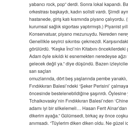
yabancı rock, pop” derdi. Sonra lokal kapandı. B
orkestrası başkaydı, kadın solisti vardı. Şimdi ayn
hastanede, giriş katı kısmında piyano çalıyordu
kurumsal sağlık sigortası yaptırmıştı.) Piyanist yıl
Konservatuar, piyano mezunuydu. Nereden ner
Genellikle seyirci sıkıntısı çekmezdi. Karşısındak
görülürdü. “Keşke İnci’nin Kitabını öncekilerdeki 
Adam öyle sıkıldı ki esnemekten neredeyse ağzı
gelecek değil ya.” diye düşündü. Bazen izleyiciler
sarı saçları
omuzlarında, dört beş yaşlarında pembe yanaklı,
Fındıkkıran Balesi’ndeki ‘Şeker Perisini’ çalmaya 
öncesinde bestelenebildiğine şaşırırdı. Öylesine 
Tchaikovasky’nin Fındıkkıran Balesi’nden ‘Chi
adamı iyi bir silkelemeli… Hasan Ferit Alnar’dan 
dikerim ayağa.” Gülümsedi, birkaç ay önce coşkuy
anımsadı. “Tüylerim diken diken oldu. Ne güzel icr