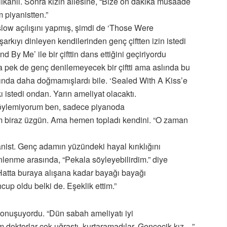
 delikanlı. Sonra kızın ailesine, “Bize on dakika müsaade
m piyanistten.”
slow açılışını yapmış, şimdi de ‘Those Were
şarkıyı dinleyen kendilerinden genç çiftten izin istedi
d By Me’ ile bir çifttin dans ettiğini geçiriyordu
 pek de genç denilemeyecek bir çiftti ama aslında bu
tığında daha doğmamışlardı bile. ‘Sealed With A Kiss’e
kı istedi ondan. Yarın ameliyat olacaktı.
söylemiyorum ben, sadece piyanoda
am biraz üzgün. Ama hemen topladı kendini. “O zaman
ist. Genç adamın yüzündeki hayal kırıklığını
lenme arasında, “Pekala söyleyebilirdim.” diye
Hatta buraya alışana kadar bayağı bayağı
up oldu belki de. Eşeklik ettim.”
konuşuyordu. “Dün sabah ameliyatı iyi
 doktorlar çok uğraştı, kurtaramadılar. Gencecik kız…”