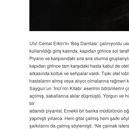
Ulvi Cemal Erkin’in ‘Beş Damlası’ çalınıyordu usu
kullanıldığı giriş katında, kapıdan girince sol tara
Piyano ve karşısındaki sıra sıra oturma gruplarıyla
kapıdan girince tam karşıdaki hasta kabul de ote
arkasında koltuk ve sehpalar vardı. Tıpkı otel lo
hastalarını almış veya alıyor olmalarına rağmen 
Saygun’un ‘İnci’nin Kitabı’ eserinin bölümlerini ç
açılmış, sakallarına aklar düşmüştü. Yorgun ve h
bir
adamdı piyanist. Emekli bir banka müdürünün oğ
yapmıştı yıllarca. Hem gitar çalmış hem şarkı söyle
şarkılarını da çalmış söylemişti. “Ne çalmak isters