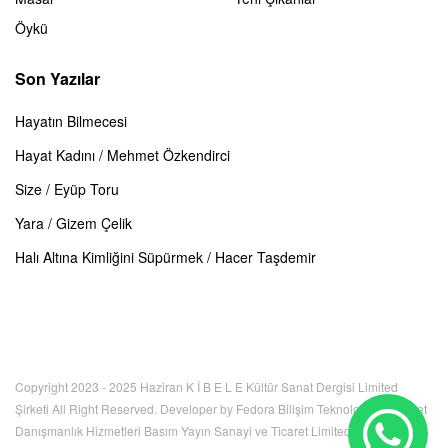
Öykü
Son Yazılar
Hayatın Bilmecesi
Hayat Kadını / Mehmet Özkendirci
Size / Eyüp Toru
Yara / Gizem Çelik
Halı Altına Kimliğini Süpürmek / Hacer Taşdemir
Copyright 2023 - 2025 Haziran K İ B E L E Kültür Sanat Dergisi Limited
Şirketi All Right Reserved. Developer by Fedora Bilişim Teknolojileri İnternet
Danışmanlık Hizmetleri Basım Yayın Sanayi ve Ticaret Limited Şirketi. Bu