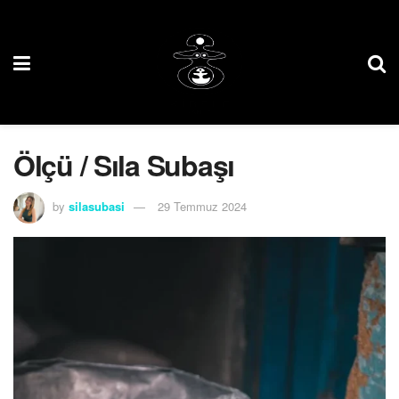
Ölçü / Sıla Subaşı
by
silasubasi
29 Temmuz 2024