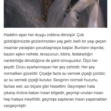
Haddini aşan her duygu zıddına dönüşür. Çok
güldüğümüzde gözlerimizden yaş gelir, belli bir yaşı geçen
insanlar yavaştan çocuklaşmaya başlar. Bunların dışında;
bazen aşkın nefrete, tevazunun, kibire, fedakarlığın
nankörlüğe döndüğüne de şahit olmuşuzdur. Ölçü her
şeydir. Dozu ayarlanmayan her şey zehirdir. Her şey
normalken güzeldir. Çiçeğe fazla su vermek çiçeği çürütür,
az su vermek çiçeği kurutur. Sevginin normali huzurlu,
fazlası esir, azı biçare gibi hissettirir. Geçmişten hata
çıkarıp önüne bakan insan bilgedir, geçmişi unutan insan
hep hataya meyillidir, geçmişe saplanan insan yaşamaktan
vazgeçmiştir.