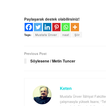
Paylaşarak destek olabilirsiniz!
Tags:
Mustafa Ünver
naat
Şiir
Previous Post
Söylesene / Metin Tuncer
Keten
Mustafa Ünver İlâhiyat Fakültes
çalışmasıyla yüksek lisans; “Te