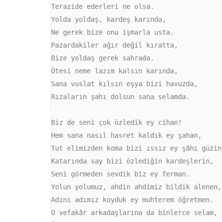
Terazide ederleri ne olsa.

Yolda yoldaş, kardeş karında,

Ne gerek bize onu işmarla usta.

Pazardakiler ağır değil kıratta,

Bize yoldaş gerek sahrada. 

Ötesi neme lazım kalsın karında,

Sana vuslat kılsın eşya bizi havuzda,

Rızaların şahı dolsun sana selamda.

Biz de seni çok özledik ey cihan!

Hem sana nasıl hasret kaldık ey şahan,

Tut elimizden koma bizi ıssız ey şâhı güzin.
Katarında say bizi özlediğin kardeşlerin,

Seni görmeden sevdik biz ey ferman.

Yolun yolumuz, ahdin ahdimiz bildik alenen,

Adını adımız koyduk ey muhterem öğretmen.

O vefakâr arkadaşlarına da binlerce selam,
