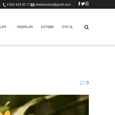
0 553 423 00 17
kibelekulturs@gmail.com
ILAR
YAZARLAR
İLETIŞIM
ÜYE OL
0