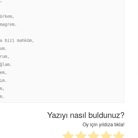


rkem,

magrem.

a bizi mahkûm,

m.

um,

lam. 

m,

m.

,   

Yazıyı nasıl buldunuz?
Oy için yıldıza tıkla!