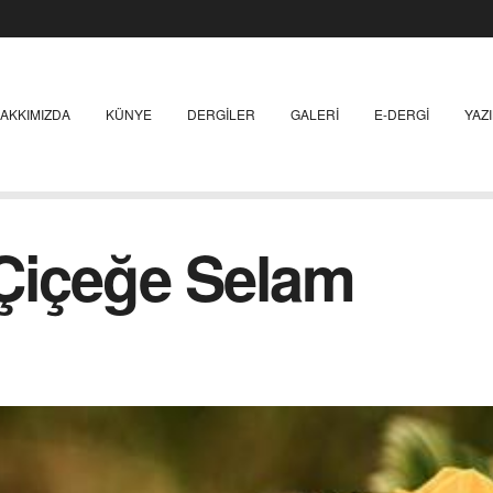
AKKIMIZDA
KÜNYE
DERGILER
GALERI
E-DERGI
YAZ
 Çiçeğe Selam