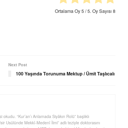
Ortalama Oy
5
/ 5. Oy Sayısı
8
Next Post
100 Yaşında Torunuma Mektup / Ümit Taşlıcalı
i okudu. “Kur’an’ı Anlamada Siyâkın Rolü” başlıklı
fsir Usûlünde Mekkî-Medenî İlmi” adlı teziyle doktorasını