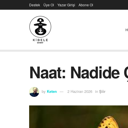
Destek
Üye Ol
Yazar Girişi
Abone Ol
H
Naat: Nadide
by
Keten
2 Haziran 2026
in
Şiir