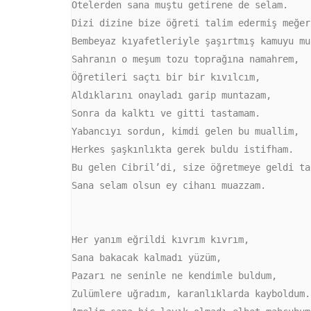
Ötelerden sana muştu getirene de selam.

Dizi dizine bize öğreti talim edermiş meğers
Bembeyaz kıyafetleriyle şaşırtmış kamuyu mua
Sahranın o meşum tozu toprağına namahrem,

Öğretileri saçtı bir bir kıvılcım,

Aldıklarını onayladı garip muntazam,

Sonra da kalktı ve gitti tastamam.

Yabancıyı sordun, kimdi gelen bu muallim,

Herkes şaşkınlıkta gerek buldu istifham.

Bu gelen Cibril’di, size öğretmeye geldi tal
Sana selam olsun ey cihanı muazzam. 

Her yanım eğrildi kıvrım kıvrım,

Sana bakacak kalmadı yüzüm,

Pazarı ne seninle ne kendimle buldum,

Zulümlere uğradım, karanlıklarda kayboldum. 