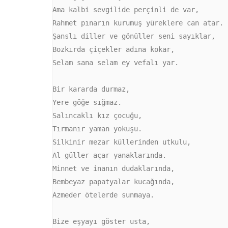
Ama kalbi sevgilide perçinli de var,

Rahmet pınarın kurumuş yüreklere can atar.

Şanslı diller ve gönüller seni sayıklar,

Bozkırda çiçekler adına kokar,  

Selam sana selam ey vefalı yar.

Bir kararda durmaz,

Yere göğe sığmaz.

Salıncaklı kız çocuğu,

Tırmanır yaman yokuşu.

Silkinir mezar küllerinden utkulu,

Al güller açar yanaklarında.

Minnet ve inanın dudaklarında,

Bembeyaz papatyalar kucağında,

Azmeder ötelerde sunmaya.

Bize eşyayı göster usta,
