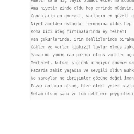
Amelim sana hiç layık olmadı elbet mahcubum,
Ama niyetim zinde oldu hep emrinde müdavim.

Goncaların en goncası, yarların en güzeli gö
Niyet amelden üstündür fermanına olduk hep 
Koma bizi ateş fırtınalarında ey melhem!

Kan çukurlarında, irin dehlizlerinde bırakm
Gökler ve yerler kıpkızıl lavlar olmuş zakku
Yaman mı yaman can pazarı olmuş vadiler uçur
Merhamet, kutsal sığınak aranıyor sadece sağ
Pazarda zahit yaşadın ve sevgili oldun muhke
Ne saraylar ne ibrişimler gözüne değdi imanı
Pazar onların olsun, bize öteki yeter mazlum