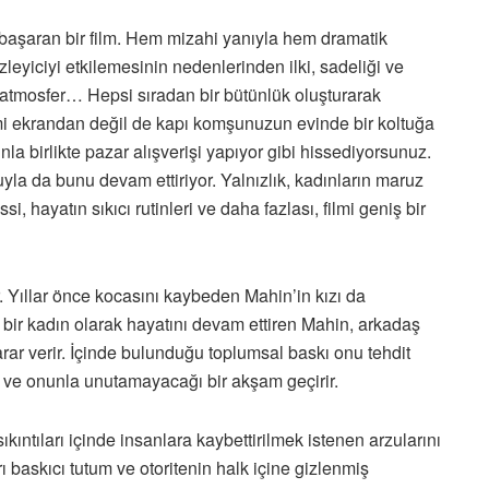
i başaran bir film. Hem mizahi yanıyla hem dramatik
izleyiciyi etkilemesinin nedenlerinden ilki, sadeliği ve
 atmosfer… Hepsi sıradan bir bütünlük oluşturarak
lmi ekrandan değil de kapı komşunuzun evinde bir koltuğa
la birlikte pazar alışverişi yapıyor gibi hissediyorsunuz.
uyla da bunu devam ettiriyor. Yalnızlık, kadınların maruz
, hayatın sıkıcı rutinleri ve daha fazlası, filmi geniş bir
.
Yıllar önce kocasını kaybeden Mahin’in kızı da
 bir kadın olarak hayatını devam ettiren Mahin, arkadaş
arar verir. İçinde bulunduğu toplumsal baskı onu tehdit
r ve onunla unutamayacağı bir akşam geçirir.
ıkıntıları içinde insanlara kaybettirilmek istenen arzularını
rı baskıcı tutum ve otoritenin halk içine gizlenmiş