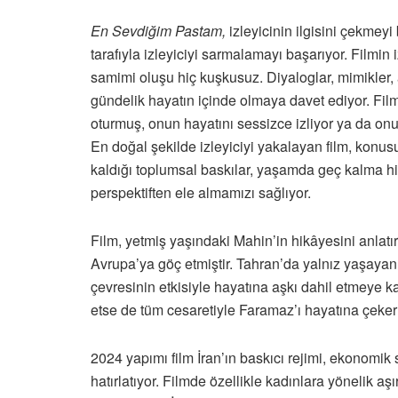
En Sevdiğim Pastam,
izleyicinin ilgisini çekmey
tarafıyla izleyiciyi sarmalamayı başarıyor. Filmin 
samimi oluşu hiç kuşkusuz. Diyaloglar, mimikler,
gündelik hayatın içinde olmaya davet ediyor. Fi
oturmuş, onun hayatını sessizce izliyor ya da onun
En doğal şekilde izleyiciyi yakalayan film, konus
kaldığı toplumsal baskılar, yaşamda geç kalma hissi
perspektiften ele almamızı sağlıyor.
Film,
yetmiş yaşındaki Mahin’in hikâyesini anlatır
Avrupa’ya göç etmiştir. Tahran’da yalnız yaşayan
çevresinin etkisiyle hayatına aşkı dahil etmeye k
etse de tüm cesaretiyle Faramaz’ı hayatına çeke
2024 yapımı film İran’ın baskıcı rejimi, ekonomik s
hatırlatıyor. Filmde özellikle kadınlara yönelik aşı