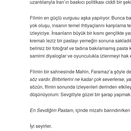
uzantılarıyla İran’ın baskıcı politikası ciddi bir şeki
Filmin en güçlü vurgusu aşka yapılıyor. Bunca ba
yok oluşu, insanın temel ihtiyaçlarını karşılama t
izleyiciye. İnsanların büyük bir kısmı gençlikte ya
kremalı leziz bir pastayı yemeğin sonuna sakladıkl
belirsiz bir fotoğraf ve tadına bakılamamış pasta
samimi diyaloglar ve oyunculukla izlenmeyi hak e
Filmin bir sahnesinde Mahin, Faramaz’a şöyle der
söz vardır. Birbirlerini ne kadar çok severlerse, 
sözün, filmin sonunda izleyenleri derinden etkile
düşünüyorum: Sevgiliyle güzel bir şarap yapma
En Sevdiğim Pastam,
içinde mizahı barındırırken
İyi seyirler.