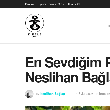
Destek
Üye Ol
Yazar Girişi
Abone Ol
H
En Sevdiğim P
Neslihan Bağ
by
Neslihan Bağlaç
14 Eylül 2025
in
İncele