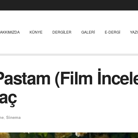
AKKIMIZDA
KÜNYE
DERGILER
GALERI
E-DERGI
YAZ
astam (Film İncele
laç
me
,
Sinema