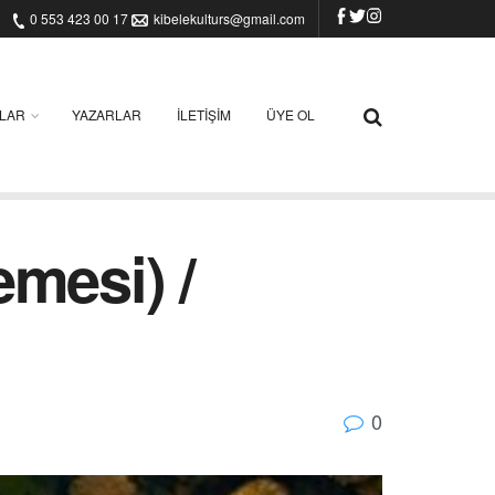
0 553 423 00 17
kibelekulturs@gmail.com
ILAR
YAZARLAR
İLETIŞIM
ÜYE OL
mesi) /
0