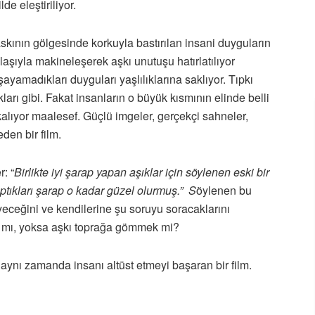
lde eleştiriliyor.
skının gölgesinde korkuyla bastırılan insani duyguların
elaşıyla makineleşerek aşkı unutuşu hatırlatılıyor
şayamadıkları duyguları yaşlılıklarına saklıyor. Tıpkı
arı gibi. Fakat insanların o büyük kısmının elinde belli
 kalıyor maalesef. Güçlü imgeler, gerçekçi sahneler,
den bir film.
: “
Birlikte iyi şarap yapan aşıklar için söylenen eski bir
yaptıkları şarap o kadar güzel olurmuş.” S
öylenen bu
yeceğini ve kendilerine şu soruyu soracaklarını
k mı, yoksa aşkı toprağa gömmek mi?
 aynı zamanda insanı altüst etmeyi başaran bir film.