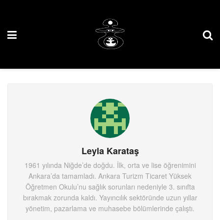
Leyla Karataş
1961 yılında Niğde’de doğdu. İlk, orta ve lise öğrenimini
Ankara’da tamamladı. Ankara Turizm Ticaret Yüksek
Öğretmen Okulu’nu sağlık sorunları nedeniyle 3. sınıfta
bırakmak zorunda kaldı. Yayıncılık sektöründe uzun yıllar
yönetim, pazarlama ve muhasebe bölümlerinde çalıştı.