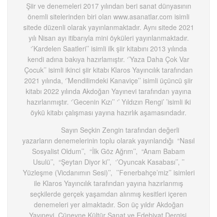
Şiir ve denemeleri 2017 yılından beri sanat dünyasının
önemli sitelerinden biri olan www.asanatlar.com isimli
sitede düzenli olarak yayınlanmaktadır. Aynı sitede 2021
yılı Nisan ayı itibarıyla mini öyküleri yayınlanmaktadır.
‘’Kardelen Saatleri’’ isimli ilk şiir kitabını 2013 yılında
kendi adına bakıya hazırlamıştır. ‘’Yaza Daha Çok Var
Çocuk’’ isimli ikinci şiir kitabı Klaros Yayıncılık tarafından
2021 yılında, ‘’Mendilimdeki Kanaviçe’’ isimli üçüncü şiir
kitabı 2022 yılında Akdoğan Yayınevi tarafından yayına
hazırlanmıştır. ‘’Gecenin Kızı’’ ‘’ Yıldızın Rengi’ ’isimli iki
öykü kitabı çalışması yayına hazırlık aşamasındadır.
Sayın Seçkin Zengin tarafından değerli
yazarların denemelerinin toplu olarak yayınlandığı “Nasıl
Sosyalist Oldum’’, “İlk Göz Ağrım’’, “Anam Babam
Usulü’’, “Şeytan Diyor ki’’, ‘’Oyuncak Kasabası’’, ’’
Yüzleşme (Vicdanımın Sesi)’’, ’’Fenerbahçe’miz’’ isimleri
ile Klaros Yayıncılık tarafından yayına hazırlanmış
seçkilerde gerçek yaşamdan alınmış kesitleri içeren
denemeleri yer almaktadır. Son üç yıldır Akdoğan
Yayınevi, Cüneyne Kültür Sanat ve Edebiyat Dergisi,