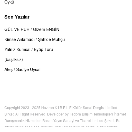
Öykü
Son Yazılar
GÜL VE RUH / Gizem ENGİN
Kimse Anlamadı / Şahide Muhçu
Yalnız Kumsal / Eyüp Toru
(başlıksız)
Ateş / Sadiye Uysal
Copyright 2023 - 2025 Haziran K İ B E L E Kültür Sanat Dergisi Limited
Şirketi All Right Reserved. Developer by Fedora Bilişim Teknolojileri İnternet
Danışmanlık Hizmetleri Basım Yayın Sanayi ve Ticaret Limited Şirketi. Bu
sitede yayınlanan ses, görüntü, yazı içeren bilgi ve belge, hiçbir şekilde