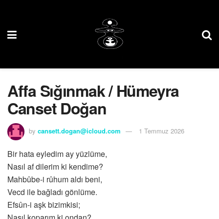
Affa Sığınmak / Hümeyra
Canset Doğan
by
cansett.dogan@icloud.com
1 Temmuz 2026
Bir hata eyledim ay yüzlüme,
Nasıl af dilerim ki kendime?
Mahbûbe-i rûhum aldı beni,
Vecd ile bağladı gönlüme.
Efsûn-i aşk bizimkisi;
Nasıl koparım ki ondan?